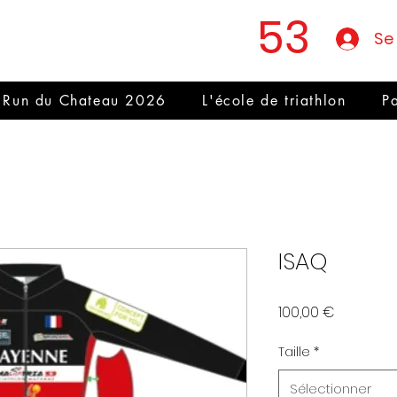
Mastria
53
Se
 Run du Chateau 2026
L'école de triathlon
Pa
ISAQ
Prix
100,00 €
Taille
*
Sélectionner