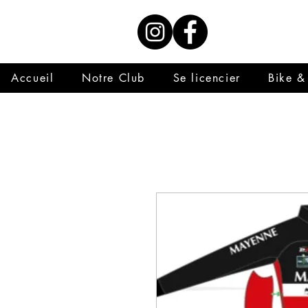
Accueil
Notre Club
Se licencier
Bike &