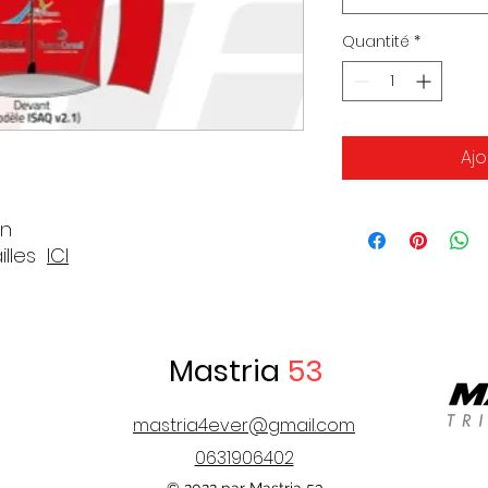
Quantité
*
Ajo
on
ailles
ICI
Mastria
53
mastria4ever@gmail.com
0631906402