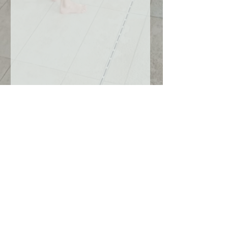
Mastria
53
mastria4ever@gmail.com
0631906402
© 2022 par Mastria 53